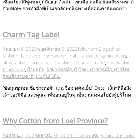
เชื่อมโยงวิถีชุมชนภูมิปัญญาดั้งเดิม “เข็นมือ ทอมือ ย้อมสีธรรมชาติ”
ด้วยทักษะการทำมือที่เป็นเอกลักษณ์เฉพาะเพื่อคุณค่าที่แตกต่าง
Charm Tag Label
กันยายน 8, 2023
พฤศจิกายน 6, 2023
folkcharm
Blog
ethical
fashion
,
fair trade
,
handwoven
,
natural dye
,
Organiccotton
,
slow fashion
,
sustainable fashion
,
Thai fair trade
,
Thai Fashion
,
Thai textile
,
ผ้าทอมือ
,
ผ้าฝ้ายทอมือ
,
ผ้าไทย
,
ฝ้ายเข็นมือ
,
ฝ้ายไทย
,
ย้อมสีธรรมชาติ
,
แฟชั่นยั่งยืน
”ข้อมูลชุมชน ชื่อช่างทอผ้า และชื่อช่างตัดเย็บ“ Detail เล็กๆที่สื่อถึง
เจ้าของฝีมือ และคุณค่าที่ซ่อนอยู่ในทุกชิ้นงานส่งต่อไปยังผู้บริโภค
Why Cotton from Loei Province?
กันยายน 7, 2023
ตุลาคม 30, 2024
folkcharm
Blog
ethical fashion
,