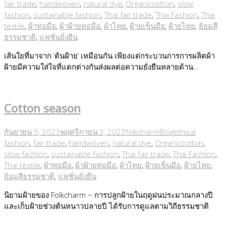
fair trade
,
handwoven
,
natural dye
,
Organiccotton
,
slow
fashion
,
sustainable fashion
,
Thai fair trade
,
Thai Fashion
,
Thai
textile
,
ผ้าทอมือ
,
ผ้าฝ้ายทอมือ
,
ผ้าไทย
,
ฝ้ายเข็นมือ
,
ฝ้ายไทย
,
ย้อมสี
ธรรมชาติ
,
แฟชั่นยั่งยืน
เส้นใยที่มาจาก ‘ต้นฝ้าย‘ เหมือนกัน เพียงแต่กระบวนการการผลิตผ้า
ฝ้ายมีความใส่ใจที่แตกต่างกันส่งผลต่อความยั่งยืนหลายด้าน…
Cotton season
กันยายน 5, 2023
พฤศจิกายน 3, 2023
folkcharm
Blog
ethical
fashion
,
fair trade
,
handwoven
,
natural dye
,
Organiccotton
,
slow fashion
,
sustainable fashion
,
Thai fair trade
,
Thai Fashion
,
Thai textile
,
ผ้าทอมือ
,
ผ้าฝ้ายทอมือ
,
ผ้าไทย
,
ฝ้ายเข็นมือ
,
ฝ้ายไทย
,
ย้อมสีธรรมชาติ
,
แฟชั่นยั่งยืน
นิยามฝ้ายของ Folkcharm ~ การปลูกฝ้ายในฤดูฝนประมาณกลางปี
และเก็บฝ้ายช่วงต้นหนาวปลายปี ได้รับการดูแลตามวิถีธรรมชาติ