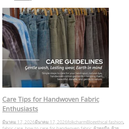
Care Tips for Handwoven Fabric
Enthusiasts
มีนาคม 17, 2026
มีนาคม 17, 2026
folkcharm
Blog
ethical fashion
,
fabric care
,
how to care for handwoven fabric
,
ผ้าทอมือ
,
ฝ้าย