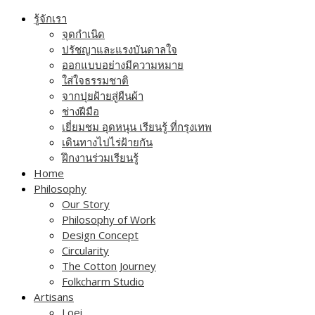
Skip
รู้จักเรา
to
จุดกำเนิด
content
ปรัชญาและแรงบันดาลใจ
ออกแบบอย่างมีความหมาย
ใส่ใจธรรมชาติ
จากปุยฝ้ายสู่ผืนผ้า
ช่างฝีมือ
เยี่ยมชม อุดหนุน เรียนรู้ ที่กรุงเทพ
เดินทางไปไร่ฝ้ายกัน
ฝึกงานร่วมเรียนรู้
Home
Philosophy
Our Story
Philosophy of Work
Design Concept
Circularity
The Cotton Journey
Folkcharm Studio
Artisans
Loei