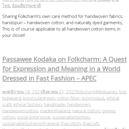
ไทย
,
ย้อมสีธรรมชาติ
Sharing Folkcharm’s own care method for handwoven fabrics,
handspun – handwoven cotton, and naturally dyed garments,
This is of course applicable to all handwoven cotton items in
your closet!
Passawee Kodaka on Folkcharm: A Quest
for Expression and Meaning in a World
Dressed in Fast Fashion – APEC
พฤศจิกายน 18, 2024
สิงหาคม 21, 2025
folkcharm
Media
apec
,
bcg
,
bcgaward
,
biocirculargreen
,
cotton fiber
,
ecoproduct
,
ethical
craft
,
ethical fashion
,
handmade
,
handwoven
,
handwovencotton
,
madeinthailand
,
natural cotton
,
organic
cotton
,
social enterprise
,
sustainablefashion
,
sustainablefashioninthailand
,
thaicotton
,
thaicraft
,