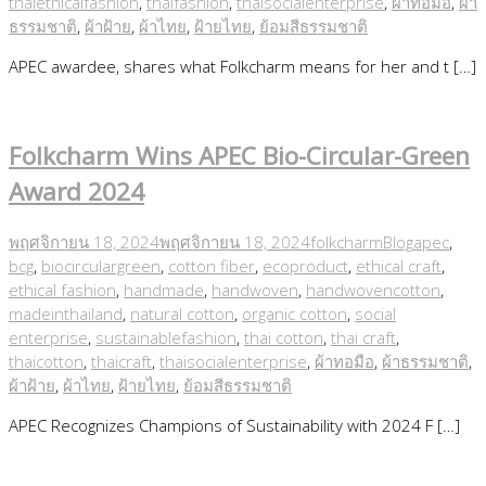
thaiethicalfashion
,
thaifashion
,
thaisocialenterprise
,
ผ้าทอมือ
,
ผ้า
ธรรมชาติ
,
ผ้าฝ้าย
,
ผ้าไทย
,
ฝ้ายไทย
,
ย้อมสีธรรมชาติ
APEC awardee, shares what Folkcharm means for her and t […]
Folkcharm Wins APEC Bio-Circular-Green
Award 2024
พฤศจิกายน 18, 2024
พฤศจิกายน 18, 2024
folkcharm
Blog
apec
,
bcg
,
biocirculargreen
,
cotton fiber
,
ecoproduct
,
ethical craft
,
ethical fashion
,
handmade
,
handwoven
,
handwovencotton
,
madeinthailand
,
natural cotton
,
organic cotton
,
social
enterprise
,
sustainablefashion
,
thai cotton
,
thai craft
,
thaicotton
,
thaicraft
,
thaisocialenterprise
,
ผ้าทอมือ
,
ผ้าธรรมชาติ
,
ผ้าฝ้าย
,
ผ้าไทย
,
ฝ้ายไทย
,
ย้อมสีธรรมชาติ
APEC Recognizes Champions of Sustainability with 2024 F […]