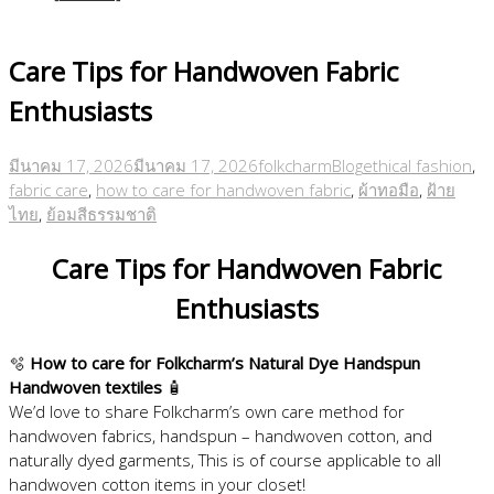
Care Tips for Handwoven Fabric
Enthusiasts
มีนาคม 17, 2026
มีนาคม 17, 2026
folkcharm
Blog
ethical fashion
,
fabric care
,
how to care for handwoven fabric
,
ผ้าทอมือ
,
ฝ้าย
ไทย
,
ย้อมสีธรรมชาติ
Care Tips for Handwoven Fabric
Enthusiasts
🫧
How to care for Folkcharm’s Natural Dye Handspun
Handwoven textiles
🧴
We’d love to share Folkcharm’s own care method for
handwoven fabrics, handspun – handwoven cotton, and
naturally dyed garments, This is of course applicable to all
handwoven cotton items in your closet!