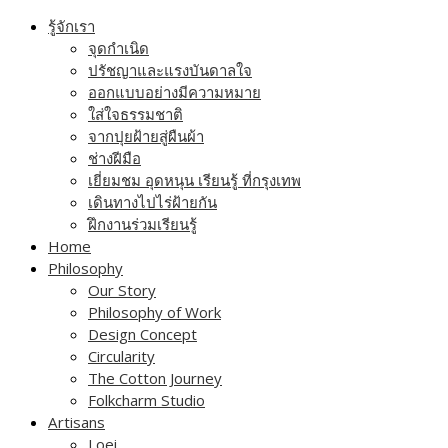
Skip
รู้จักเรา
to
จุดกำเนิด
content
ปรัชญาและแรงบันดาลใจ
ออกแบบอย่างมีความหมาย
ใส่ใจธรรมชาติ
จากปุยฝ้ายสู่ผืนผ้า
ช่างฝีมือ
เยี่ยมชม อุดหนุน เรียนรู้ ที่กรุงเทพ
เดินทางไปไร่ฝ้ายกัน
ฝึกงานร่วมเรียนรู้
Home
Philosophy
Our Story
Philosophy of Work
Design Concept
Circularity
The Cotton Journey
Folkcharm Studio
Artisans
Loei