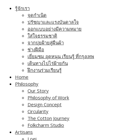
Skip
รู้จักเรา
to
จุดกำเนิด
content
ปรัชญาและแรงบันดาลใจ
ออกแบบอย่างมีความหมาย
ใส่ใจธรรมชาติ
จากปุยฝ้ายสู่ผืนผ้า
ช่างฝีมือ
เยี่ยมชม อุดหนุน เรียนรู้ ที่กรุงเทพ
เดินทางไปไร่ฝ้ายกัน
ฝึกงานร่วมเรียนรู้
Home
Philosophy
Our Story
Philosophy of Work
Design Concept
Circularity
The Cotton Journey
Folkcharm Studio
Artisans
Loei