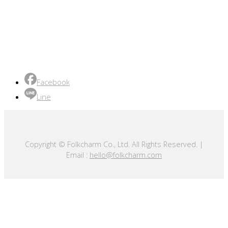
#sustainablefashion #SlowFashion #ThaiCotton
#Organiccotton #EthicalFashion #TraceableFashion
#TransparentFashion #ThaiFashion #ThaiTextile #Handwoven
#Naturaldye #Handmade #handicraft #Handspinning
#Ethicalfashion #Fairtrade #ThaiProduct #CommunityProduct
#Thaifairtrade #Womenempowerment
Facebook
Line
Copyright © Folkcharm Co., Ltd. All Rights Reserved. |
Email :
hello@folkcharm.com