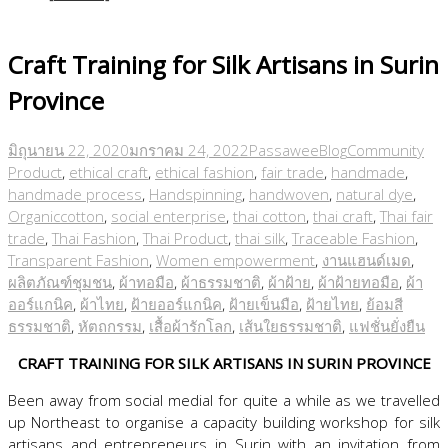
Craft Training for Silk Artisans in Surin
Province
มิถุนายน 22, 2020
มกราคม 24, 2022
Passawee
Blog
Community
Product
,
ethical craft
,
ethical fashion
,
fair trade
,
handmade
,
handmade process
,
Handspinning
,
handwoven
,
natural dye
,
Organiccotton
,
social enterprise
,
thai cotton
,
thai craft
,
Thai fair
trade
,
Thai Fashion
,
Thai Product
,
thai silk
,
Traceable Fashion
,
Transparent Fashion
,
Women empowerment
,
งานแฮนด์เมด
,
ผลิตภัณฑ์ชุมชน
,
ผ้าทอมือ
,
ผ้าธรรมชาติ
,
ผ้าฝ้าย
,
ผ้าฝ้ายทอมือ
,
ผ้า
ออร์แกนิค
,
ผ้าไทย
,
ฝ้ายออร์แกนิค
,
ฝ้ายเข็นมือ
,
ฝ้ายไทย
,
ย้อมสี
ธรรมชาติ
,
หัตถกรรม
,
เสื้อผ้ารักโลก
,
เส้นใยธรรมชาติ
,
แฟชั่นยั่งยืน
CRAFT TRAINING FOR SILK ARTISANS IN SURIN PROVINCE
Been away from social medial for quite a while as we travelled
up Northeast to organise a capacity building workshop for silk
artisans and entrepreneurs in Surin with an invitation from