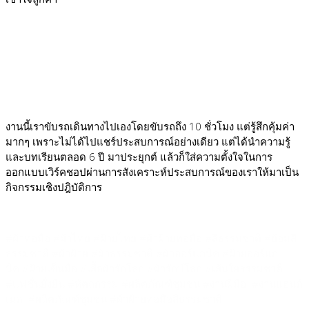
งานนี้เราขับรถเดินทางไปเองโดยขับรถถึง 10 ชั่วโมง แต่รู้สึกคุ้มค่า
มากๆ เพราะไม่ได้ไปแชร์ประสบการณ์อย่างเดียว แต่ได้นำความรู้
และบทเรียนตลอด 6 ปี มาประยุกต์ แล้วก็ใส่ความตั้งใจในการ
ออกแบบเวิร์คชอปผ่านการสังเคราะห์ประสบการณ์ของเราให้มาเป็น
กิจกรรมเชิงปฎิบัติการ
#ผ้าทอมือ #ผ้าไทย #ฝ้ายไทย #ผ้าฝ้ายทอมือ #สีธรรมชาติ #ย้อมสี
ธรรมชาติ #ผ้าฝ้าย #ผ้าธรรมชาติ #ผ้าออร์แกนิค #ฝ้ายออร์แก
นิค #ฝ้ายเข็นมือ #เสื้อผ้ารักโลก #ผ้ารักษ์โลก #เส้นใยธรรมชาติ
#แฟชั่นยั่งยืน #หัตถกรรม #ผลิตภัณฑ์ชุมชน #งานฝีมือ #งานแฮนด์
เมด #ผลิตภัณฑ์ชุมชน #ผ้าฝ้ายทอมือสีธรรมชาติ