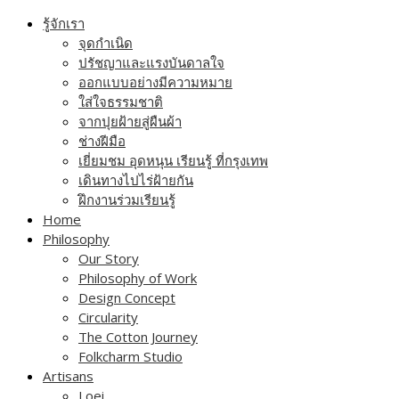
Skip
รู้จักเรา
to
จุดกำเนิด
content
ปรัชญาและแรงบันดาลใจ
ออกแบบอย่างมีความหมาย
ใส่ใจธรรมชาติ
จากปุยฝ้ายสู่ผืนผ้า
ช่างฝีมือ
เยี่ยมชม อุดหนุน เรียนรู้ ที่กรุงเทพ
เดินทางไปไร่ฝ้ายกัน
ฝึกงานร่วมเรียนรู้
Home
Philosophy
Our Story
Philosophy of Work
Design Concept
Circularity
The Cotton Journey
Folkcharm Studio
Artisans
Loei