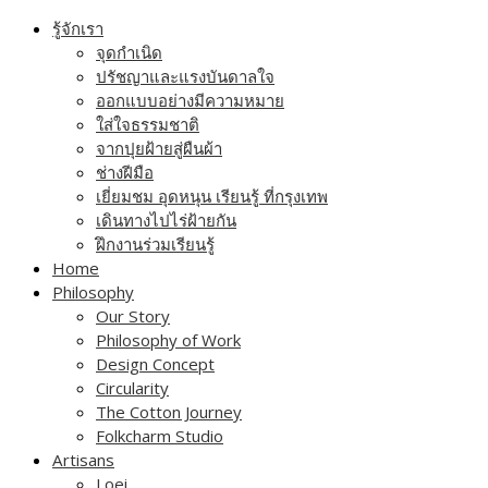
Skip
รู้จักเรา
to
จุดกำเนิด
content
ปรัชญาและแรงบันดาลใจ
ออกแบบอย่างมีความหมาย
ใส่ใจธรรมชาติ
จากปุยฝ้ายสู่ผืนผ้า
ช่างฝีมือ
เยี่ยมชม อุดหนุน เรียนรู้ ที่กรุงเทพ
เดินทางไปไร่ฝ้ายกัน
ฝึกงานร่วมเรียนรู้
Home
Philosophy
Our Story
Philosophy of Work
Design Concept
Circularity
The Cotton Journey
Folkcharm Studio
Artisans
Loei