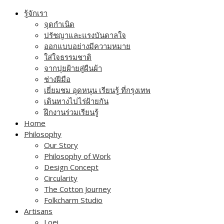
Skip
รู้จักเรา
to
จุดกำเนิด
content
ปรัชญาและแรงบันดาลใจ
ออกแบบอย่างมีความหมาย
ใส่ใจธรรมชาติ
จากปุยฝ้ายสู่ผืนผ้า
ช่างฝีมือ
เยี่ยมชม อุดหนุน เรียนรู้ ที่กรุงเทพ
เดินทางไปไร่ฝ้ายกัน
ฝึกงานร่วมเรียนรู้
Home
Philosophy
Our Story
Philosophy of Work
Design Concept
Circularity
The Cotton Journey
Folkcharm Studio
Artisans
Loei