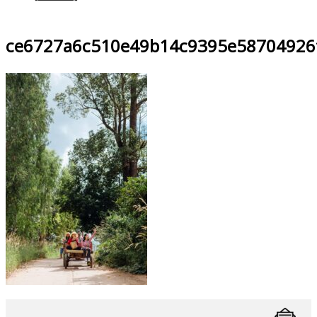
ce6727a6c510e49b14c9395e58704926