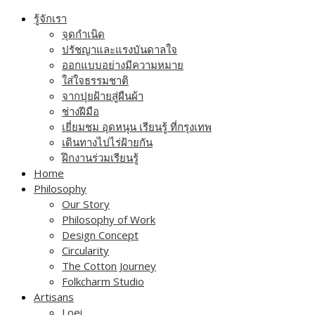
Skip
รู้จักเรา
to
จุดกำเนิด
content
ปรัชญาและแรงบันดาลใจ
ออกแบบอย่างมีความหมาย
ใส่ใจธรรมชาติ
จากปุยฝ้ายสู่ผืนผ้า
ช่างฝีมือ
เยี่ยมชม อุดหนุน เรียนรู้ ที่กรุงเทพ
เดินทางไปไร่ฝ้ายกัน
ฝึกงานร่วมเรียนรู้
Home
Philosophy
Our Story
Philosophy of Work
Design Concept
Circularity
The Cotton Journey
Folkcharm Studio
Artisans
Loei