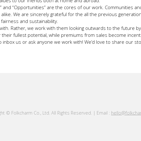
 values to our friends both at home and abroad.
s” and “Opportunities” are the cores of our work. Communities an
ike. We are sincerely grateful for the all the previous generati
airness and sustainability.
with. Rather, we work with them looking outwards to the future by
their fullest potential, while premiums from sales become incenti
o inbox us or ask anyone we work with! We’d love to share our sto
ht © Folkcharm Co., Ltd. All Rights Reserved. | Email :
hello@folkch