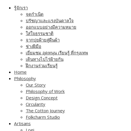
Skip
รู้จักเรา
to
จุดกำเนิด
content
ปรัชญาและแรงบันดาลใจ
ออกแบบอย่างมีความหมาย
ใส่ใจธรรมชาติ
จากปุยฝ้ายสู่ผืนผ้า
ช่างฝีมือ
เยี่ยมชม อุดหนุน เรียนรู้ ที่กรุงเทพ
เดินทางไปไร่ฝ้ายกัน
ฝึกงานร่วมเรียนรู้
Home
Philosophy
Our Story
Philosophy of Work
Design Concept
Circularity
The Cotton Journey
Folkcharm Studio
Artisans
Loei