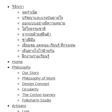
Skip
รู้จักเรา
to
จุดกำเนิด
content
ปรัชญาและแรงบันดาลใจ
ออกแบบอย่างมีความหมาย
ใส่ใจธรรมชาติ
จากปุยฝ้ายสู่ผืนผ้า
ช่างฝีมือ
เยี่ยมชม อุดหนุน เรียนรู้ ที่กรุงเทพ
เดินทางไปไร่ฝ้ายกัน
ฝึกงานร่วมเรียนรู้
Home
Philosophy
Our Story
Philosophy of Work
Design Concept
Circularity
The Cotton Journey
Folkcharm Studio
Artisans
Loei