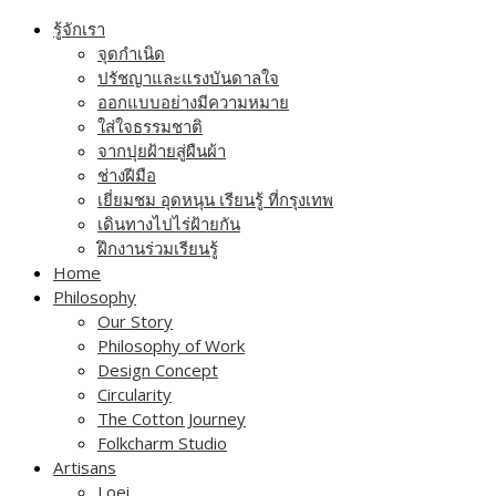
Skip
รู้จักเรา
to
จุดกำเนิด
content
ปรัชญาและแรงบันดาลใจ
ออกแบบอย่างมีความหมาย
ใส่ใจธรรมชาติ
จากปุยฝ้ายสู่ผืนผ้า
ช่างฝีมือ
เยี่ยมชม อุดหนุน เรียนรู้ ที่กรุงเทพ
เดินทางไปไร่ฝ้ายกัน
ฝึกงานร่วมเรียนรู้
Home
Philosophy
Our Story
Philosophy of Work
Design Concept
Circularity
The Cotton Journey
Folkcharm Studio
Artisans
Loei