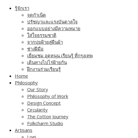
Skip
รู้จักเรา
to
จุดกำเนิด
content
ปรัชญาและแรงบันดาลใจ
ออกแบบอย่างมีความหมาย
ใส่ใจธรรมชาติ
จากปุยฝ้ายสู่ผืนผ้า
ช่างฝีมือ
เยี่ยมชม อุดหนุน เรียนรู้ ที่กรุงเทพ
เดินทางไปไร่ฝ้ายกัน
ฝึกงานร่วมเรียนรู้
Home
Philosophy
Our Story
Philosophy of Work
Design Concept
Circularity
The Cotton Journey
Folkcharm Studio
Artisans
Loei