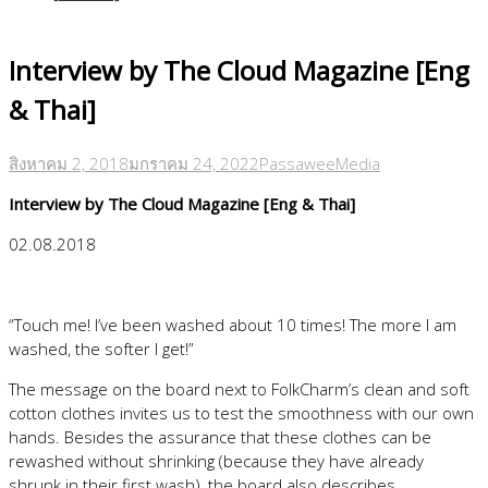
Interview by The Cloud Magazine [Eng
& Thai]
สิงหาคม 2, 2018
มกราคม 24, 2022
Passawee
Media
Interview by The Cloud Magazine [Eng & Thai]
02.08.2018
“Touch me! I’ve been washed about 10 times! The more I am
washed, the softer I get!”
The message on the board next to FolkCharm’s clean and soft
cotton clothes invites us to test the smoothness with our own
hands. Besides the assurance that these clothes can be
rewashed without shrinking (because they have already
shrunk in their first wash), the board also describes