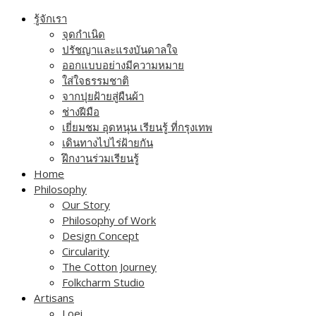
Skip
รู้จักเรา
to
จุดกำเนิด
content
ปรัชญาและแรงบันดาลใจ
ออกแบบอย่างมีความหมาย
ใส่ใจธรรมชาติ
จากปุยฝ้ายสู่ผืนผ้า
ช่างฝีมือ
เยี่ยมชม อุดหนุน เรียนรู้ ที่กรุงเทพ
เดินทางไปไร่ฝ้ายกัน
ฝึกงานร่วมเรียนรู้
Home
Philosophy
Our Story
Philosophy of Work
Design Concept
Circularity
The Cotton Journey
Folkcharm Studio
Artisans
Loei