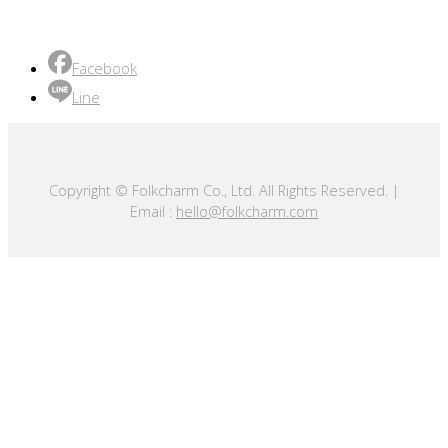
#ThaiProduct #CommunityProduct #Thaifairtrade
#Womenempowerment #handwovencotton
Facebook
Line
Copyright © Folkcharm Co., Ltd. All Rights Reserved. |
Email :
hello@folkcharm.com