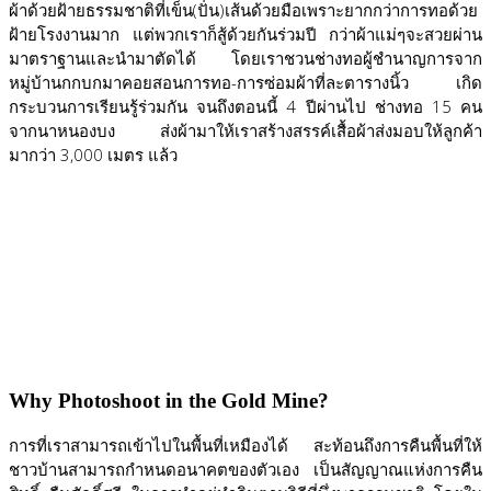
ผ้าด้วยฝ้ายธรรมชาติที่เข็น(ปั่น)เส้นด้วยมือเพราะยากกว่าการทอด้วย
ฝ้ายโรงงานมาก แต่พวกเราก็สู้ด้วยกันร่วมปี กว่าผ้าแม่ๆจะสวยผ่าน
มาตราฐานและนำมาตัดได้ โดยเราชวนช่างทอผู้ชำนาญการจาก
หมู่บ้านกกบกมาคอยสอนการทอ-การซ่อมผ้าที่ละตารางนิ้ว เกิด
กระบวนการเรียนรู้ร่วมกัน จนถึงตอนนี้ 4 ปีผ่านไป ช่างทอ 15 คน
จากนาหนองบง ส่งผ้ามาให้เราสร้างสรรค์เสื้อผ้าส่งมอบให้ลูกค้า
มากว่า 3,000 เมตร แล้ว
Why Photoshoot in the Gold Mine?
การที่เราสามารถเข้าไปในพื้นที่เหมืองได้ สะท้อนถึงการคืนพื้นที่ให้
ชาวบ้านสามารถกำหนดอนาคตของตัวเอง เป็นสัญญาณแห่งการคืน