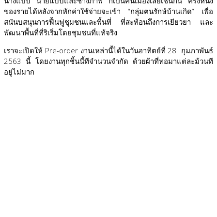
นางแบบ นายแบบและช่างภาพ ก็เป็นคนเมืองเลยเช่นกัน ครึ่งหนึ่ง
ของรายได้หลังจากหักค่าใช้จ่ายจะเข้า “กลุ่มฅนรักษ์บ้านเกิด” เพื่อ
สนันบสนุนการฟื้นฟูชุมชนและพื้นที่ ที่สะท้อนถึงการเยียวยา และ
พัฒนาพื้นที่ที่ริเริ่มโดยชุมชนที่แท้จริง
เราจะเปิดให้ Pre-order งานเหล่านี้ได้ในวันอาทิตย์ที่ 28
กุมภาพันธ์
2563 นี้ โดยงานทุกชิ้นนี้ทีจำนวนจำกัด ด้วยผ้าที่ทอมาแต่ละม้วนที
อยู่ไม่มาก
ออร์แกนิค #ฝ้ายออร์แกนิค #ฝ้ายเข็นมือ #เสื้อผ้ารักโลก #ผ้ารักษ์
โลก #เส้นใยธรรมชาติ #แฟชั่นยั่งยืน #หัตถกรรม #ผลิตภัณฑ์ชุมชน
#งานฝีมือ #งานแฮนด์เมด #ผลิตภัณฑ์ชุมชน #sustainablefashion
#SlowFashion #ThaiCotton #Organiccotton #EthicalFashion
#TraceableFashion #TransparentFashion #ThaiFashion
#ThaiTextile #Handwoven #Naturaldye #Handmade
#handicraft #Handspinning #Ethicalfashion #Fairtrade