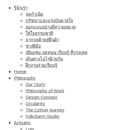
Skip
รู้จักเรา
to
จุดกำเนิด
content
ปรัชญาและแรงบันดาลใจ
ออกแบบอย่างมีความหมาย
ใส่ใจธรรมชาติ
จากปุยฝ้ายสู่ผืนผ้า
ช่างฝีมือ
เยี่ยมชม อุดหนุน เรียนรู้ ที่กรุงเทพ
เดินทางไปไร่ฝ้ายกัน
ฝึกงานร่วมเรียนรู้
Home
Philosophy
Our Story
Philosophy of Work
Design Concept
Circularity
The Cotton Journey
Folkcharm Studio
Artisans
Loei