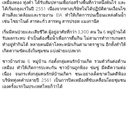
เหมืองทอง ทุ่งคำ ได้รับสัมปทานเพื่อก่อสร้างพื้นที่กว่าหนึ่งพันไร่ และ
ได้เริ่มถลุงแร่ในปี 2551 เนื่องจากทางบริษัทไม่ได้ปฏิบัติตามเงื่อนไข
ด้านสิ่งแวดล้อมและรายงาน EIA ทำให้เกิดการปนเปื้อนแหล่งต้นน้ำ
เช่น ไซยาไนด์ สารตะกั่ว สารหนู สารปรอท แมงกานีส
เริ่มมีคนป่วยและเสียชีวิต ผู้อยู่อาศัยที่กว่า 3,300 คน ใน 6 หมู่บ้านได้
รับผลกระทบ จำเป็นต้องซื้อน้ำเพื่อการดื่มกิน ไม่สามารทำการเกษตร
ทำอยู่ทำกินได้ หลายคนมีค่าโลหะหนักเกินค่ามาตราฐาน อีกทั้งทำให้
เกิดความขัดแย้งในชุมชน แบ่งฝ่ายแบ่งพวก
ชาวบ้านร่วม 6 หมู่บ้าน ก่อตั้งกลุ่มคนรักบ้านเกิด รวมตัวกันต่อต้าน
เหมือง ทำให้เกิดการปะทะกัน ชาวบ้านถูกฟ้อง ข่มขู่ มีคดีความต่อ
เนื่อง จนกระทั่งกลุ่มฅนรักษ์บ้านเกิดฯ ชนะอย่างเด็ดขาดในคดีฟ้อง
บริษัททุ่งคคำปลายปี 2561 เป็นการปิดเหมืองที่ขับเคลื่อนโดยชุมชน
เองครั้งแรกในประเทศไทยก็ว่าได้