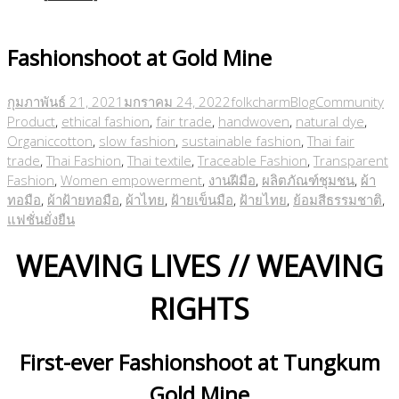
Fashionshoot at Gold Mine
กุมภาพันธ์ 21, 2021
มกราคม 24, 2022
folkcharm
Blog
Community
Product
,
ethical fashion
,
fair trade
,
handwoven
,
natural dye
,
Organiccotton
,
slow fashion
,
sustainable fashion
,
Thai fair
trade
,
Thai Fashion
,
Thai textile
,
Traceable Fashion
,
Transparent
Fashion
,
Women empowerment
,
งานฝีมือ
,
ผลิตภัณฑ์ชุมชน
,
ผ้า
ทอมือ
,
ผ้าฝ้ายทอมือ
,
ผ้าไทย
,
ฝ้ายเข็นมือ
,
ฝ้ายไทย
,
ย้อมสีธรรมชาติ
,
แฟชั่นยั่งยืน
WEAVING LIVES // WEAVING
RIGHTS
First-ever Fashionshoot at Tungkum
Gold Mine