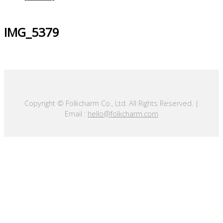
IMG_5379
Copyright © Folkcharm Co., Ltd. All Rights Reserved. |
Email :
hello@folkcharm.com