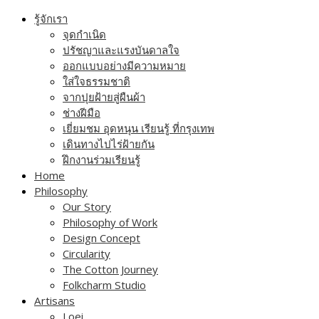
Skip
รู้จักเรา
to
จุดกำเนิด
content
ปรัชญาและแรงบันดาลใจ
ออกแบบอย่างมีความหมาย
ใส่ใจธรรมชาติ
จากปุยฝ้ายสู่ผืนผ้า
ช่างฝีมือ
เยี่ยมชม อุดหนุน เรียนรู้ ที่กรุงเทพ
เดินทางไปไร่ฝ้ายกัน
ฝึกงานร่วมเรียนรู้
Home
Philosophy
Our Story
Philosophy of Work
Design Concept
Circularity
The Cotton Journey
Folkcharm Studio
Artisans
Loei