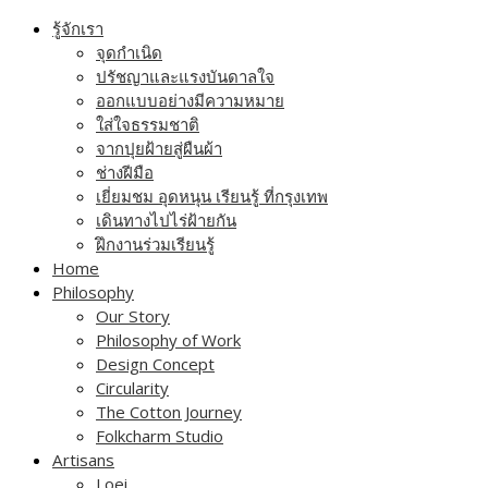
Skip
รู้จักเรา
to
จุดกำเนิด
content
ปรัชญาและแรงบันดาลใจ
ออกแบบอย่างมีความหมาย
ใส่ใจธรรมชาติ
จากปุยฝ้ายสู่ผืนผ้า
ช่างฝีมือ
เยี่ยมชม อุดหนุน เรียนรู้ ที่กรุงเทพ
เดินทางไปไร่ฝ้ายกัน
ฝึกงานร่วมเรียนรู้
Home
Philosophy
Our Story
Philosophy of Work
Design Concept
Circularity
The Cotton Journey
Folkcharm Studio
Artisans
Loei