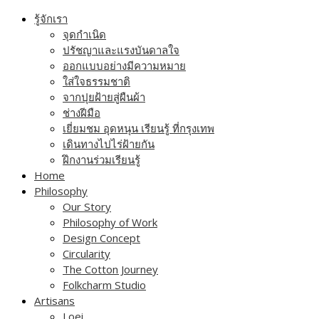
Skip
รู้จักเรา
to
จุดกำเนิด
content
ปรัชญาและแรงบันดาลใจ
ออกแบบอย่างมีความหมาย
ใส่ใจธรรมชาติ
จากปุยฝ้ายสู่ผืนผ้า
ช่างฝีมือ
เยี่ยมชม อุดหนุน เรียนรู้ ที่กรุงเทพ
เดินทางไปไร่ฝ้ายกัน
ฝึกงานร่วมเรียนรู้
Home
Philosophy
Our Story
Philosophy of Work
Design Concept
Circularity
The Cotton Journey
Folkcharm Studio
Artisans
Loei