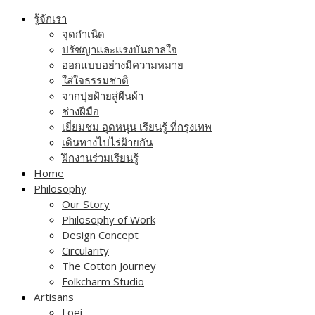
Skip
รู้จักเรา
to
จุดกำเนิด
content
ปรัชญาและแรงบันดาลใจ
ออกแบบอย่างมีความหมาย
ใส่ใจธรรมชาติ
จากปุยฝ้ายสู่ผืนผ้า
ช่างฝีมือ
เยี่ยมชม อุดหนุน เรียนรู้ ที่กรุงเทพ
เดินทางไปไร่ฝ้ายกัน
ฝึกงานร่วมเรียนรู้
Home
Philosophy
Our Story
Philosophy of Work
Design Concept
Circularity
The Cotton Journey
Folkcharm Studio
Artisans
Loei