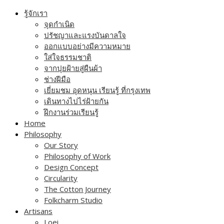
Skip
รู้จักเรา
to
จุดกำเนิด
content
ปรัชญาและแรงบันดาลใจ
ออกแบบอย่างมีความหมาย
ใส่ใจธรรมชาติ
จากปุยฝ้ายสู่ผืนผ้า
ช่างฝีมือ
เยี่ยมชม อุดหนุน เรียนรู้ ที่กรุงเทพ
เดินทางไปไร่ฝ้ายกัน
ฝึกงานร่วมเรียนรู้
Home
Philosophy
Our Story
Philosophy of Work
Design Concept
Circularity
The Cotton Journey
Folkcharm Studio
Artisans
Loei